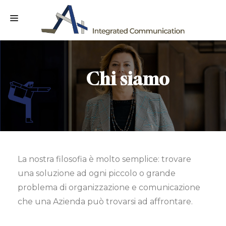
HOME
CHI SIAMO
Chi siamo
SERVIZI
CLIENTI
CONTATTI
La nostra filosofia è molto semplice: trovare
una soluzione ad ogni piccolo o grande
problema di organizzazione e comunicazione
che una Azienda può trovarsi ad affrontare.