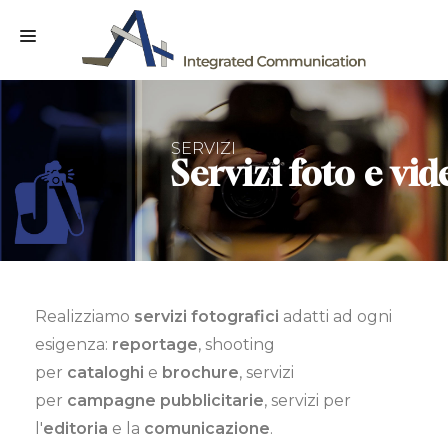
HOME
CHI SIAMO
SERVIZI
Servizi foto e vid
SERVIZI
CLIENTI
CONTATTI
Realizziamo
servizi fotografici
adatti ad ogni
esigenza:
reportage
, shooting
per
cataloghi
e
brochure
, servizi
per
campagne pubblicitarie
, servizi per
l'
editoria
e la
comunicazione
.